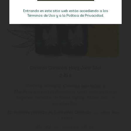
Entrando en este sitio web estás accediendo a los
Términos de Uso y a la Política de Privacidad.
Cerveza Cannabis Mary Jane 33cl
2,49
€
Cerveza artesanal.
Cerveza con sabor a
Marihuana
variedad Blackberry Kush. Elaborada con
terpenos extraídos de forma natural. Aroma único e
inconfundible.
En nuestra cerveza de Cannabis Destaca:
su sabor fresco
y limpio.
Alc. Vol. 5%. Volumen: 330 ml.