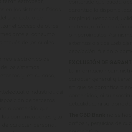
lterar, estropear,
contenido que pueda apar
s en los sistemas físicos
garantiza la disponibilidad
del sitio web, o de
amplitud, veracidad, vali
izar el acceso de otros
material o información 
os mediante el consumo
o hipervínculos. Asimismo
a través de los cuales
externas a sitios web aje
asociación, fusión o part
orreo electrónico de
EXCLUSIÓN DE GARANT
 de los sistemas
La información suministr
erceros y, en su caso,
carácter general y tiene
sin que se garantice ple
electual o industrial, así
contenidos, ni su exactit
isposición de terceros
actualidad, ni su idoneida
nto o contenido que
The CBD Bank
no se hace
e las comunicaciones y la
daños y perjuicios de cua
s de carácter personal.
enunciativo: