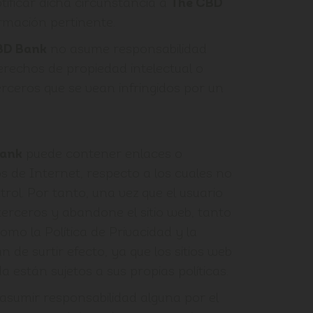
tificar dicha circunstancia a
The CBD
ormación pertinente.
BD Bank
no asume responsabilidad
erechos de propiedad intelectual o
terceros que se vean infringidos por un
Bank
puede contener enlaces o
ios de Internet, respecto a los cuales no
trol. Por tanto, una vez que el usuario
terceros y abandone el sitio web, tanto
como la Política de Privacidad y la
n de surtir efecto, ya que los sitios web
a están sujetos a sus propias políticas.
sumir responsabilidad alguna por el