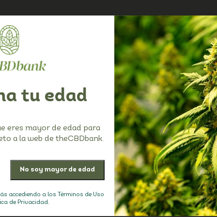
a tu edad
ue eres mayor de edad para
to a la web de theCBDbank.
o web, pone a disposición
The CBD Bank
no garanti
e documento, cuya
parcialmente, con las legi
tás accediendo a los Términos de Uso
tablecidas en la Ley
el usuario reside o se en
tica de Privacidad.
 la Sociedad de la
lugar que no sea España,