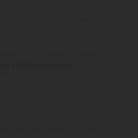
ecer en páginas de terceros, ni
 técnica, calidad, fiabilidad, exactitud,
dez y constitucionalidad de cualquier
contenida en ninguno de dichos enlaces
, la inclusión de estas conexiones
nos no implica ningún tipo de
icipación con las entidades conectadas.
ÍAS Y RESPONSABILIDAD
ada por del presente sitio web es de
 una finalidad meramente informativa,
namente el acceso a todos los
ud, exhaustividad, corrección, vigencia o
d o utilidad para un objetivo específico.
 responsable, en ningún caso, de los
lquier naturaleza derivados de, a título