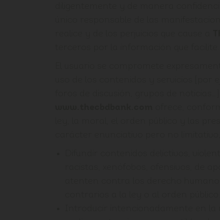
diligentemente y de manera confidencial
único responsable de las manifestacion
realice y de los perjuicios que cause a
T
terceros por la información que facilite.
El usuario se compromete expresamen
uso de los contenidos y servicios [por e
foros de discusión, grupos de noticias…
www.thecbdbank.com
ofrece, conform
ley, la moral, el orden público y las pr
carácter enunciativo pero no limitativo
Difundir contenidos delictivos, violen
racistas, xenófobos, ofensivos, de ap
atenten contra los derecho humanos
contrarios a la ley o al orden público.
Introducir intencionadamente en la r