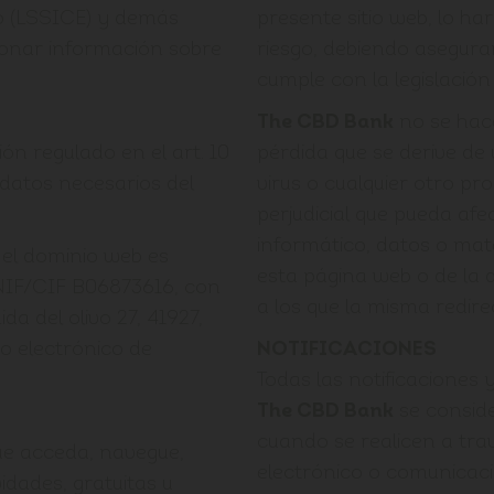
o (LSSICE) y demás
presente sitio web, lo ha
ionar información sobre
riesgo, debiendo asegura
cumple con la legislación 
The CBD Bank
no se hac
ón regulado en el art. 10
pérdida que se derive de
 datos necesarios del
virus o cualquier otro p
perjudicial que pueda afe
informático, datos o mat
 el dominio web es
esta página web o de la
 NIF/CIF B06873616, con
a los que la misma redire
da del olivo 27, 41927,
eo electrónico de
NOTIFICACIONES
Todas las notificaciones
The CBD Bank
se conside
cuando se realicen a tra
que acceda, navegue,
electrónico o comunicaci
ividades, gratuitas u