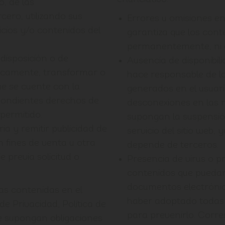
o, de las
cero, utilizando sus
Errores u omisiones en
vicios y/o contenidos del
garantiza que los cont
permanentemente, ni qu
 disposición o de
Ausencia de disponibili
licamente, transformar o
hace responsable de lo
ue se cuente con la
generados en el usuar
espondientes derechos de
desconexiones en las 
 permitido.
supongan la suspensión
ia y remitir publicidad de
servicio del sitio web,
 fines de venta u otra
depende de terceros.
 previa solicitud o
Presencia de virus o p
contenidos que puedan 
documentos electrónico
las contenidas en el
haber adoptado todas 
 de Privacidad, Política de
para prevenirlo. Corre
e supongan obligaciones