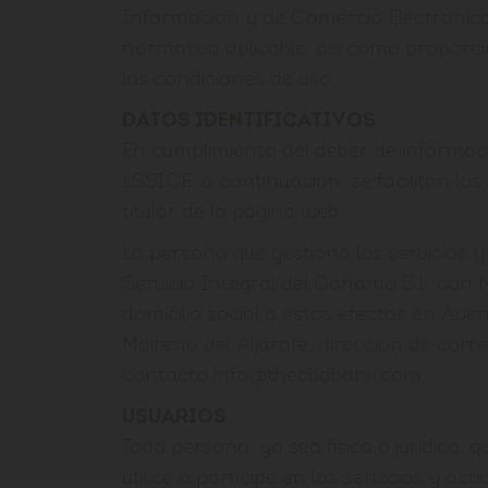
Información y de Comercio Electrónic
normativa aplicable, así como proporc
las condiciones de uso.
DATOS IDENTIFICATIVOS
En cumplimiento del deber de informaci
LSSICE, a continuación, se facilitan los
titular de la página web:
La persona que gestiona los servicios y
Servicio Integral del Cáñamo S.L. con
domicilio social a estos efectos en Aveni
Mairena del Aljarafe, dirección de corr
contacto info@thecbdbank.com.
USUARIOS
Toda persona, ya sea física o jurídica, 
utilice o participe en los servicios y act