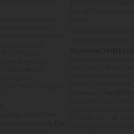
omo suficiente con la
garantía de los derechos 
.
2016/679 del Parlamento 
 del portal se limita al
de 2016.
do al sitio web o a
Para más información so
ona. Por ello, el usuario,
personales en el portal, di
 portal, debe leer
PROPIEDAD INTELECTUA
 el mismo y sus
Todos los contenidos del s
 verse alteradas en
fotografías, gráficos, im
ia de las citadas
links y demás contenidos
posición y se
gráfico y códigos fuente
 publicadas, hasta que
pertenece a
The CBD Ba
al usuario ninguno de lo
B
mismos más allá de lo es
avegación tienen como
uso de la web, y con ind
tular de la página web,
The
no de propiedad intelectu
, y los usuarios que