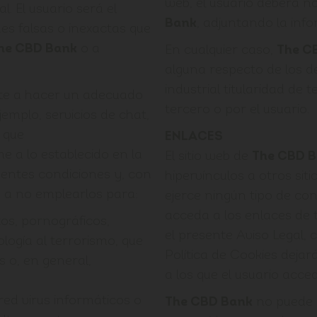
web, el usuario deberá no
. El usuario será el
Bank
, adjuntando la inf
es falsas o inexactas que
he CBD Bank
o a
En cualquier caso,
The C
alguna respecto de los d
industrial titularidad de 
te a hacer un adecuado
tercero o por el usuario.
jemplo, servicios de chat,
] que
ENLACES
e a lo establecido en la
El sitio web de
The CBD 
esentes condiciones y, con
hipervínculos a otros sit
, a no emplearlos para:
ejerce ningún tipo de con
acceda a los enlaces de 
tos, pornográficos,
el presente Aviso Legal, 
ología al terrorismo, que
Política de Cookies dejará
 o, en general,
a los que el usuario acced
ed virus informáticos o
The CBD Bank
no puede a