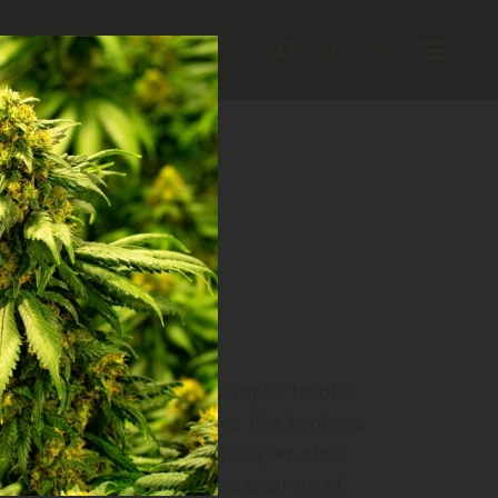
za que su página web cumpla, total o
slaciones de otros países. Por tanto, si
cuentra domiciliado en cualquier otro
 y decide acceder y/o navegar en el