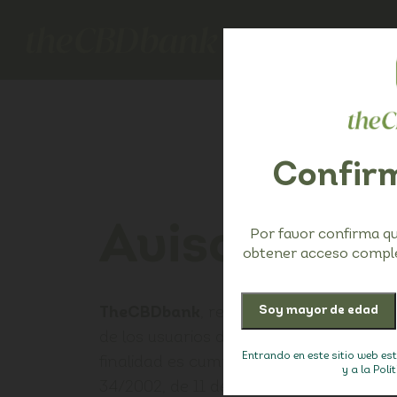
Confirm
Aviso Legal
Por favor confirma q
obtener acceso comple
TheCBDbank
, responsable de este siti
de los usuarios de Internet el present
Entrando en este sitio web es
finalidad es cumplir las obligaciones es
y a la Polí
34/2002, de 11 de junio, de Servicios de