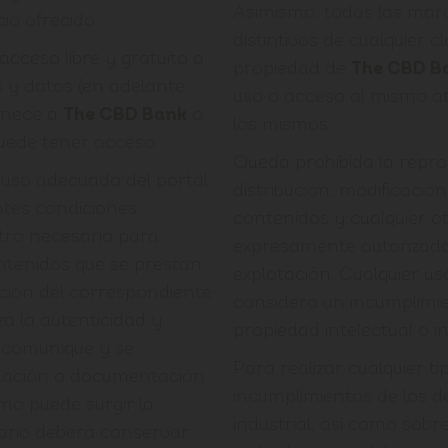
Asimismo, todas las mar
io ofrecido.
distintivos de cualquier 
cceso libre y gratuito a
propiedad de
The CBD B
 y datos (en adelante,
uso o acceso al mismo at
tenece a
The CBD Bank
o
los mismos.
puede tener acceso.
Queda prohibida la reprod
l uso adecuado del portal
distribución, modificació
tes condiciones,
contenidos y cualquier o
stro necesario para
expresamente autorizado 
ntenidos que se prestan.
explotación. Cualquier u
ción del correspondiente
considera un incumplimi
za la autenticidad y
propiedad intelectual o in
e comunique y se
Para realizar cualquier t
mación o documentación
incumplimientos de los d
ismo puede surgir la
industrial, así como sobre
ario deberá conservar