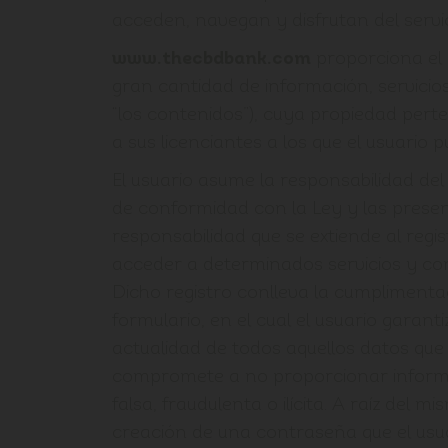
acceden, navegan y disfrutan del servic
www.thecbdbank.com
proporciona el a
gran cantidad de información, servicios
“los contenidos”), cuya propiedad per
a sus licenciantes a los que el usuario 
El usuario asume la responsabilidad de
de conformidad con la Ley y las presen
responsabilidad que se extiende al regi
acceder a determinados servicios y co
Dicho registro conlleva la cumplimenta
formulario, en el cual el usuario garanti
actualidad de todos aquellos datos qu
compromete a no proporcionar infor
falsa, fraudulenta o ilícita. A raíz del m
creación de una contraseña que el usu