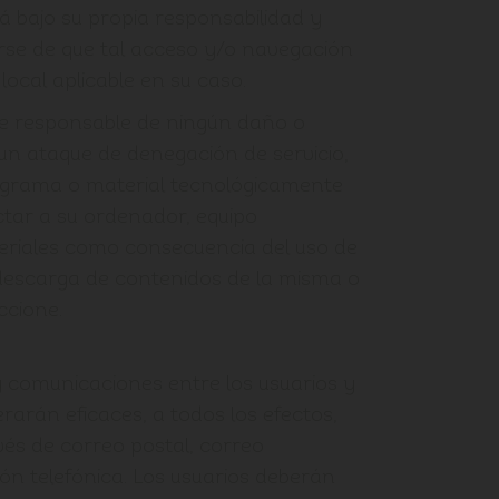
rá bajo su propia responsabilidad y
rse de que tal acceso y/o navegación
local aplicable en su caso.
e responsable de ningún daño o
 un ataque de denegación de servicio,
rograma o material tecnológicamente
ctar a su ordenador, equipo
eriales como consecuencia del uso de
 descarga de contenidos de la misma o
ccione.
 y comunicaciones entre los usuarios y
rarán eficaces, a todos los efectos,
vés de correo postal, correo
ón telefónica. Los usuarios deberán