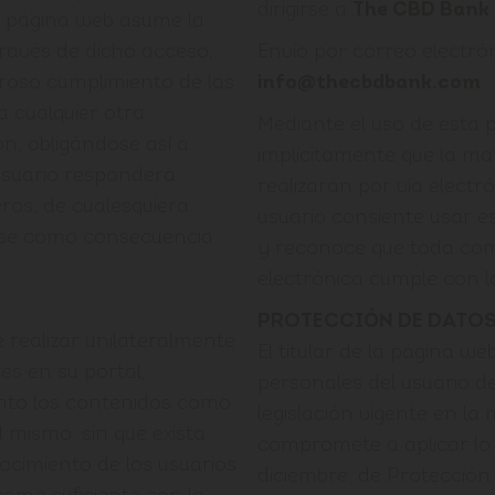
dirigirse a
The CBD Bank
a página web asume la
ravés de dicho acceso,
Envío por correo electrón
roso cumplimiento de las
info@thecbdbank.com
a cualquier otra
Mediante el uso de esta 
ón, obligándose así a
implícitamente que la ma
 usuario responderá
realizarán por vía electr
ros, de cualesquiera
usuario consiente usar e
arse como consecuencia
y reconoce que toda com
electrónica cumple con lo
PROTECCIÓN DE DATOS
 realizar unilateralmente
El titular de la página w
es en su portal,
personales del usuario d
anto los contenidos como
legislación vigente en l
l mismo, sin que exista
compromete a aplicar lo 
ocimiento de los usuarios
diciembre, de Protecció