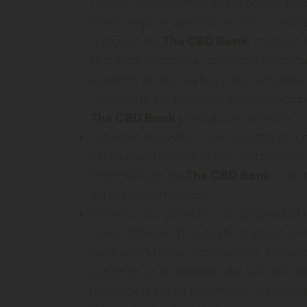
realizar actuaciones susceptibles de a
interrumpir o generar errores o daño
y lógicos de
The CBD Bank
, creador 
terceras personas; así como obstacul
usuarios al sitio web y a sus servici
masivo de los recursos informáticos 
The CBD Bank
presta sus servicios.
Intentar acceder a las cuentas de c
otros usuarios o a áreas restringidas
informáticos de
The CBD Bank
o de t
extraer información.
Vulnerar los derechos de propiedad int
como difundir, transmitir o poner a d
cualquier tipo de información, eleme
suponga una violación del secreto d
legislación sobre protección de dato