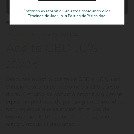
Entrando en este sitio web estás accediendo a los
Términos de Uso y a la Política de Privacidad.
Inicio
/
Aceites
/ Aceite CBD 10%
Aceite CBD 10%
25,00
€
Descubre nuestro aceite de CBD al 10%, una
solución natural para promover el bienestar
diario. Extraído de cáñamo orgánico y con un
equilibrio perfecto de pureza y potencia, ideal
para aquellos que se inician en el uso del
cannabidiol. Este aceite ofrece relajación,
alivio y apoyo al descanso.