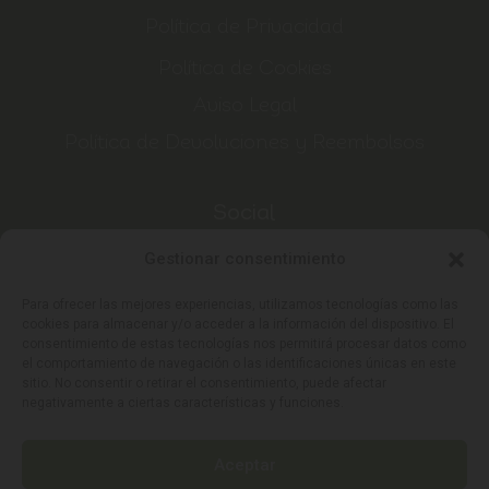
Política de Privacidad
Política de Cookies
Aviso Legal
Política de Devoluciones y Reembolsos
Social
Email
Gestionar consentimiento
Instagram
Para ofrecer las mejores experiencias, utilizamos tecnologías como las
cookies para almacenar y/o acceder a la información del dispositivo. El
consentimiento de estas tecnologías nos permitirá procesar datos como
el comportamiento de navegación o las identificaciones únicas en este
sitio. No consentir o retirar el consentimiento, puede afectar
negativamente a ciertas características y funciones.
TheCBDbank es una empresa del
Aceptar
Grupo Nomads.
Visita nuestra web