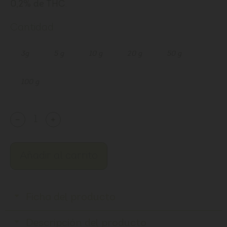
0,2% de THC.
Cantidad
3g
5 g
10 g
20 g
50 g
100 g
﹣
﹢
Añadir al carrito
Ficha del producto
Descripción del producto