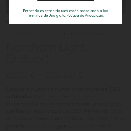
Entrando en este sitio web estás accediendo a los
Términos de Uso y a la Política de Privacidad.
Inicio
/
Flores Indoor
/ Northern Light (Indoor)
Northern Light
(Indoor)
12,00
€
–
200,00
€
Descubre nuestras flores aromáticas de CBD,
cultivadas tanto en interior como en
invernadero, que ofrecen aromas únicos y un
contenido equilibrado de CBD. Perfectas para
usos decorativos o aromáticos, nuestras flores
garantizan calidad y pureza, con menos de